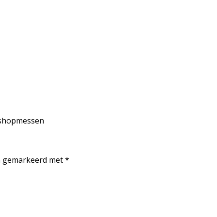
kshopmessen
jn gemarkeerd met
*