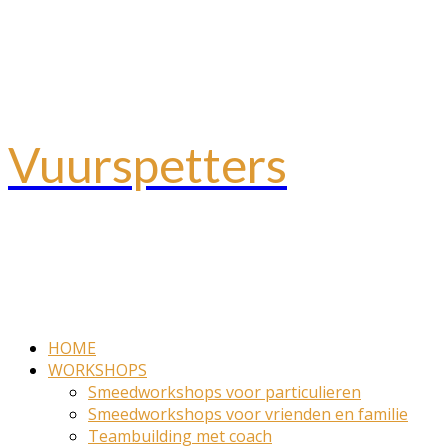
Ga
naar
de
inhoud
Vuurspetters
HOME
WORKSHOPS
Smeedworkshops voor particulieren
Smeedworkshops voor vrienden en familie
Teambuilding met coach